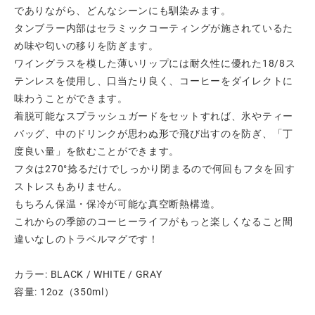
でありながら、どんなシーンにも馴染みます。
タンブラー内部はセラミックコーティングが施されているた
め味や匂いの移りを防ぎます。
ワイングラスを模した薄いリップには耐久性に優れた18/8ス
テンレスを使用し、口当たり良く、コーヒーをダイレクトに
味わうことができます。
着脱可能なスプラッシュガードをセットすれば、氷やティー
バッグ、中のドリンクが思わぬ形で飛び出すのを防ぎ、「丁
度良い量」を飲むことができます。
フタは270°捻るだけでしっかり閉まるので何回もフタを回す
ストレスもありません。
もちろん保温・保冷が可能な真空断熱構造。
これからの季節のコーヒーライフがもっと楽しくなること間
違いなしのトラベルマグです！
カラー: BLACK / WHITE / GRAY
容量: 12oz（350ml）