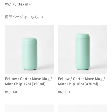
¥5,170 (tax in)
商品ページはこちら。↓
Fellow / Carter Move Mug /
Fellow / Carter Move Mug /
Mint Chip 12oz(350ml)
Mint Chip 16oz(470ml)
¥
5,940
¥
6,600