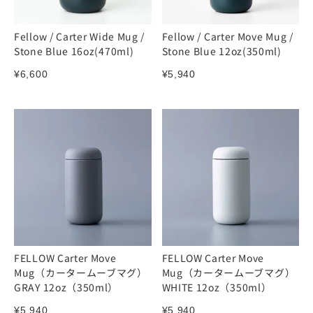
Fellow / Carter Wide Mug /
Fellow / Carter Move Mug /
Stone Blue 16oz(470ml)
Stone Blue 12oz(350ml)
¥
6,600
¥
5,940
FELLOW Carter Move
FELLOW Carter Move
Mug（カータームーブマグ）
Mug（カータームーブマグ）
GRAY 12oz（350ml）
WHITE 12oz（350ml）
¥
5,940
¥
5,940