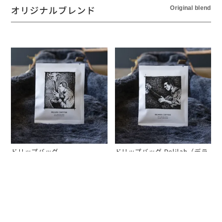
オリジナルブレンド
Original blend
ドリップバッグ
ドリップバッグ Delilah（デラ
Butterfingers（バターフィン
イラ）ブレンド（1個入）
ガーズ）ブレンド（1個入）
¥
250
¥
250