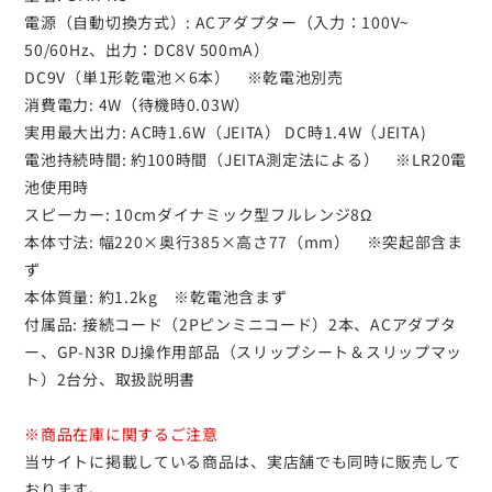
電源（自動切換方式）: ACアダプター（入力：100V~
50/60Hz、出力：DC8V 500mA）
DC9V（単1形乾電池×6本） ※乾電池別売
消費電力: 4W（待機時0.03W）
実用最大出力: AC時1.6W（JEITA） DC時1.4W（JEITA)
電池持続時間: 約100時間（JEITA測定法による） ※LR20電
池使用時
スピーカー: 10cmダイナミック型フルレンジ8Ω
本体寸法: 幅220×奥行385×高さ77（mm） ※突起部含ま
ず
本体質量: 約1.2kg ※乾電池含まず
付属品: 接続コード（2Pピンミニコード）2本、ACアダプタ
ー、GP-N3R DJ操作用部品（スリップシート＆スリップマッ
ト）2台分、取扱説明書
※商品在庫に関するご注意
当サイトに掲載している商品は、実店舗でも同時に販売して
おります。