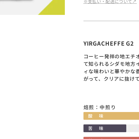
※支払い・配送について↗︎
YIRGACHEFFE G2
コーヒー発祥の地エチ
て知られるシダモ地方
ィな味わいと華やかな
がって、クリアに抜け
焙煎：中煎り
酸味
苦味