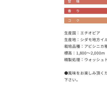
甘味
香り
コク
生産国：エチオピア
生産地：シダモ地方イ
栽培品種：アビシニカ
標高：1,800〜2,000m
精製処理：ウォッシュ
●
風味をお楽しみ頂く
下さい。