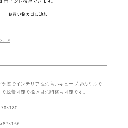
8
ポイント獲得できます。
お買い物カゴに追加
せ↗︎
ク塗装でインテリア性の高いキューブ型のミルで
トで脱着可能で挽き目の調整も可能です。
70×180
87×156