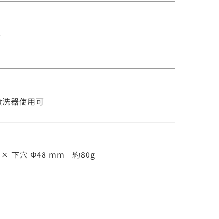
製
食洗器使用可
7× 下穴 Φ48 mm 約80g