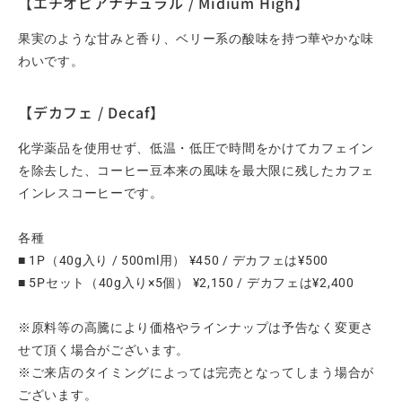
【エチオピアナチュラル / Midium High】
果実のような甘みと香り、ベリー系の酸味を持つ華やかな味
わいです。
【デカフェ / Decaf】
化学薬品を使用せず、低温・低圧で時間をかけてカフェイン
を除去した、コーヒー豆本来の風味を最大限に残したカフェ
インレスコーヒーです。
各種
■ 1P（40g入り / 500ml用） ¥450 / デカフェは¥500
■ 5Pセット（40g入り×5個） ¥2,150 / デカフェは¥2,400
※原料等の高騰により価格やラインナップは予告なく変更さ
せて頂く場合がございます。
※ご来店のタイミングによっては完売となってしまう場合が
ございます。