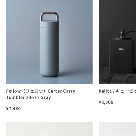
Fellow（フェロウ）Carter Carry
Kalita / キュー
Tumbler 20oz / Gray
¥
8,800
¥
7,480