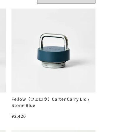
Fellow（フェロウ）Carter Carry Lid /
Stone Blue
¥
2,420