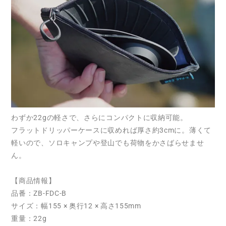
わずか22gの軽さで、さらにコンパクトに収納可能。
フラットドリッパーケースに収めれば厚さ約3cmに。薄くて
軽いので、ソロキャンプや登山でも荷物をかさばらせませ
ん。
【商品情報】
品番：ZB-FDC-B
サイズ：幅155 × 奥行12 × 高さ155mm
重量：22g